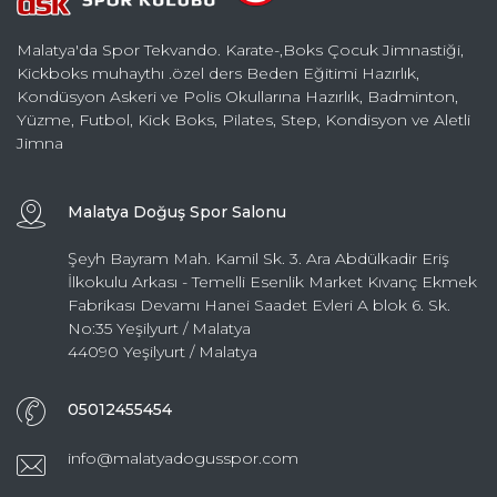
Malatya'da Spor Tekvando. Karate-,Boks Çocuk Jimnastiği,
Kickboks muhaythı .özel ders Beden Eğitimi Hazırlık,
Kondüsyon Askeri ve Polis Okullarına Hazırlık, Badminton,
Yüzme, Futbol, Kick Boks, Pilates, Step, Kondisyon ve Aletli
Jimna
Malatya Doğuş Spor Salonu
Şeyh Bayram Mah. Kamil Sk. 3. Ara Abdülkadir Eriş
İlkokulu Arkası - Temelli Esenlik Market Kıvanç Ekmek
Fabrikası Devamı Hanei Saadet Evleri A blok 6. Sk.
No:35 Yeşilyurt / Malatya
44090 Yeşilyurt / Malatya
05012455454
info@malatyadogusspor.com