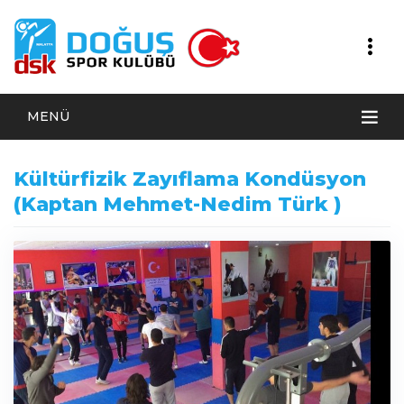
MENÜ
Kültürfizik Zayıflama Kondüsyon
(Kaptan Mehmet-Nedim Türk )