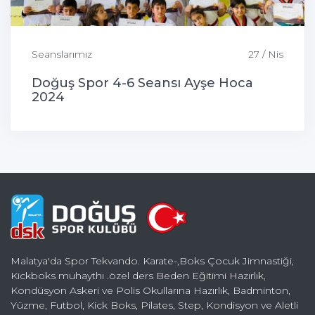
Seanslarımız
27 / Nis
Doğuş Spor 4-6 Seansı Ayşe Hoca
2024
Malatya'da Spor Tekvando. Karate-,Boks Çocuk Jimnastiği,
Kickboks muhaythı .özel ders Beden Eğitimi Hazırlık,
Kondüsyon Askeri ve Polis Okullarına Hazırlık, Badminton,
Yüzme, Futbol, Kick Boks, Pilates, Step, Kondisyon ve Aletli