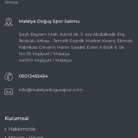
Jimna
Malatya Doğuş Spor Salonu
Şeyh Bayram Mah. Kamil Sk. 3. Ara Abdülkadir Eriş
İlkokulu Arkası - Temelli Esenlik Market Kıvanç Ekmek
Fabrikası Devamı Hanei Saadet Evleri A blok 6. Sk.
No:35 Yeşilyurt / Malatya
44090 Yeşilyurt / Malatya
05012455454
info@malatyadogusspor.com
Kurumsal
Hakkımızda
Misyon - Vizyon