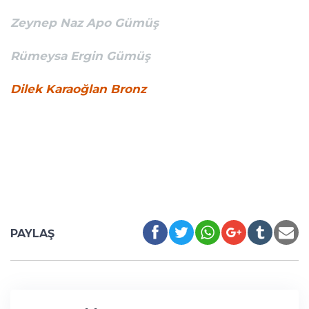
Zeynep Naz Apo Gümüş
Rümeysa Ergin Gümüş
Dilek Karaoğlan Bronz
PAYLAŞ