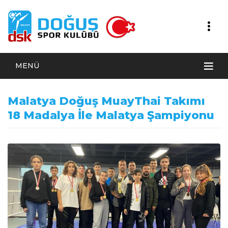
MENÜ
Malatya Doğuş MuayThai Takımı
18 Madalya İle Malatya Şampiyonu