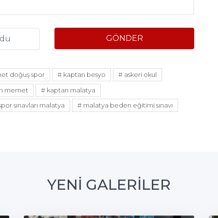
GÖNDER
hmet doğuş spor
# kaptan besyo
# askeri okul
an memet
# kaptan malatya
spor sınavları malatya
# malatya beden eğitimi sınavı
YENİ GALERİLER