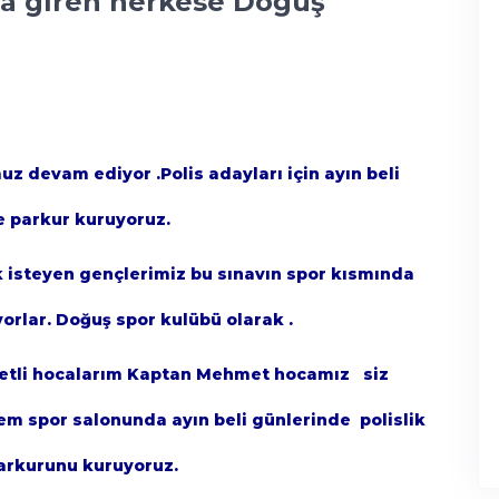
ına giren herkese Doğuş
z devam ediyor .Polis adayları için ayın beli
e parkur kuruyoruz.
 isteyen gençlerimiz bu sınavın spor kısmında
orlar. Doğuş spor kulübü olarak .
metli hocalarım Kaptan Mehmet hocamız siz
em spor salonunda ayın beli günlerinde polislik
parkurunu kuruyoruz.