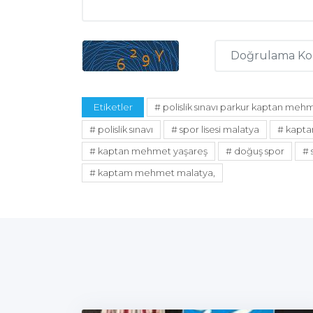
Etiketler
# polislik sınavı parkur kaptan me
# polislik sınavı
# spor lisesi malatya
# kapt
# kaptan mehmet yaşareş
# doğuş spor
# 
# kaptam mehmet malatya,