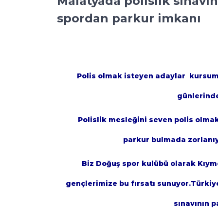
Malatyada polislik sınav
spordan parkur imkanı
Polis olmak isteyen adaylar kursumu
günlerind
Polislik mesleğini seven polis olmak
parkur bulmada zorlanıy
Biz Doğuş spor kulübü olarak Kıy
gençlerimize bu fırsatı sunuyor.Türkiy
sınavının 