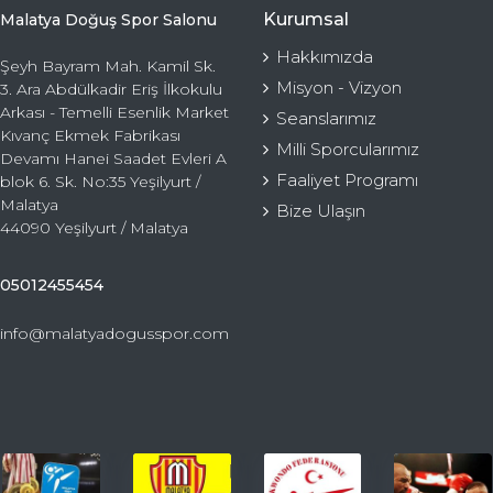
Kurumsal
Malatya Doğuş Spor Salonu
Hakkımızda
Şeyh Bayram Mah. Kamil Sk.
Misyon - Vizyon
3. Ara Abdülkadir Eriş İlkokulu
Arkası - Temelli Esenlik Market
Seanslarımız
Kıvanç Ekmek Fabrikası
Milli Sporcularımız
Devamı Hanei Saadet Evleri A
Faaliyet Programı
blok 6. Sk. No:35 Yeşilyurt /
Malatya
Bize Ulaşın
44090 Yeşilyurt / Malatya
05012455454
info@malatyadogusspor.com