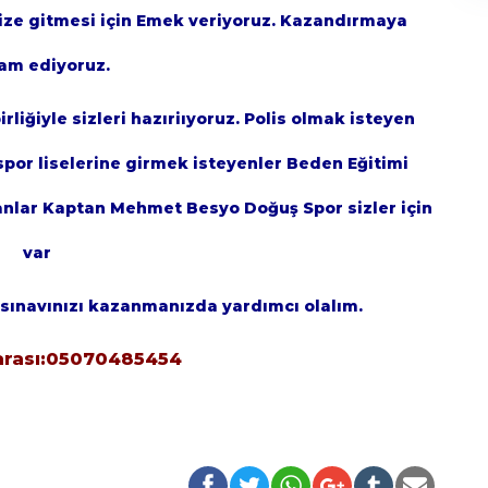
inize gitmesi için Emek veriyoruz. Kazandırmaya
am ediyoruz.
iğiyle sizleri hazıriıyoruz. Polis olmak isteyen
spor liselerine girmek isteyenler Beden Eğitimi
lanlar Kaptan Mehmet Besyo Doğuş Spor sizler için
var
 sınavınızı kazanmanızda yardımcı olalım.
arası:05070485454