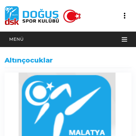
MENÜ
Altınçocuklar