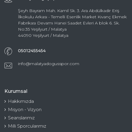
Şeyh Bayram Mah. Kamil Sk. 3. Ara Abdülkadir Eriş
İlkokulu Arkası - Temelli Esenlik Market Kıvanç Ekmek
Fabrikası Devamı Hanei Saadet Evleri A blok 6. Sk.
No:35 Yeşilyurt / Malatya
44090 Yeşilyurt / Malatya
05012455454
info@malatyadogusspor.com
Kurumsal
Hakkımızda
Misyon - Vizyon
Seanslarımız
Milli Sporcularımız